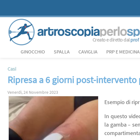
Creato e diretto dal
prof
GINOCCHIO
SPALLA
CAVIGLIA
PRP E MEDICINA
Casi
Ripresa a 6 giorni post-intervent
Venerdì, 24 Novembre 2023
Esempio di ripr
In questo video
la gamba – sen
compartimental