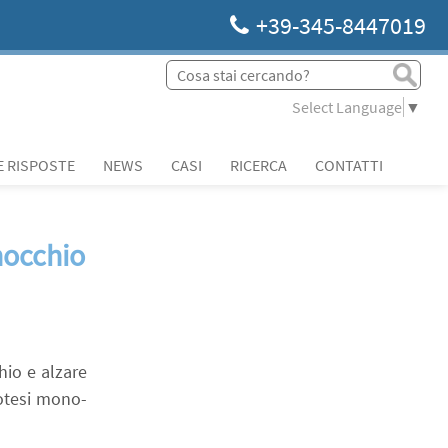
+39-345-8447019
Select Language
▼
 RISPOSTE
NEWS
CASI
RICERCA
CONTATTI
nocchio
hio e alzare
rotesi mono-