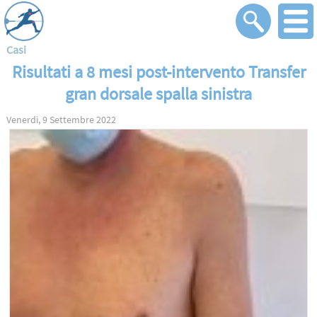
home
Ricerca
Casi
Risultati a 8 mesi post-intervento Transfer
gran dorsale spalla sinistra
Venerdì, 9 Settembre 2022